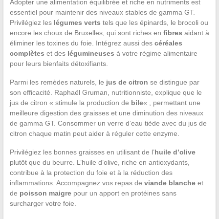
Adopter une alimentation équilibrée et riche en nutriments est
essentiel pour maintenir des niveaux stables de gamma GT.
Privilégiez les
légumes verts
tels que les épinards, le brocoli ou
encore les choux de Bruxelles, qui sont riches en
fibres
aidant à
éliminer les toxines du foie. Intégrez aussi des
céréales
complètes
et des
légumineuses
à votre régime alimentaire
pour leurs bienfaits détoxifiants.
Parmi les remèdes naturels, le
jus de citron
se distingue par
son efficacité. Raphaël Gruman, nutritionniste, explique que le
jus de citron « stimule la production de
bile
« , permettant une
meilleure digestion des graisses et une diminution des niveaux
de gamma GT. Consommer un verre d’eau tiède avec du jus de
citron chaque matin peut aider à réguler cette enzyme.
Privilégiez les bonnes graisses en utilisant de l’
huile d’olive
plutôt que du beurre. L’huile d’olive, riche en antioxydants,
contribue à la protection du foie et à la réduction des
inflammations. Accompagnez vos repas de
viande blanche
et
de
poisson maigre
pour un apport en protéines sans
surcharger votre foie.